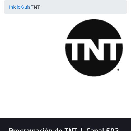
Inicio
Guía
TNT
Programación de TNT
|
Canal 502