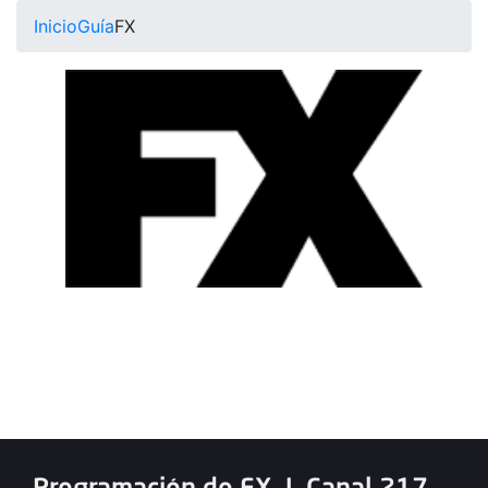
Inicio
Guía
FX
Programación de FX
|
Canal 217